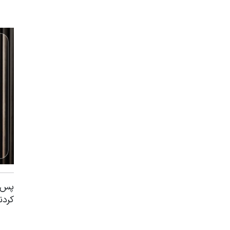
پس ا
کردن