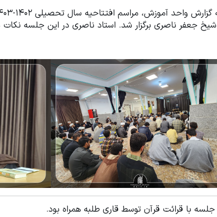
شیخ جعفر ناصری برگزار شد. استاد ناصری در این جلسه نکات مه
 جلسه با قرائت قرآن توسط قاری طلبه همراه بود.