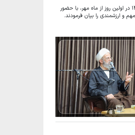
به گزارش واحد آموزش، مراسم افتتاحیه سال تحصیلی 1402-1403 در اولین روز از ماه مهر، با حضور
م و ارزشمندی را بیان فرمودند.